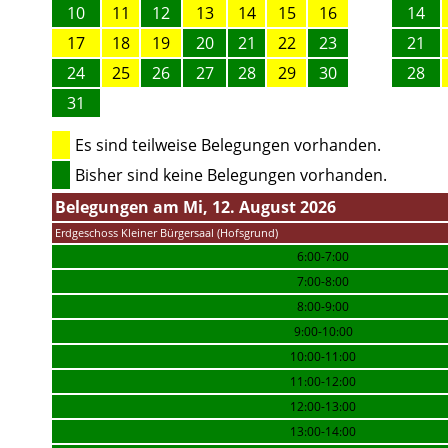
10
11
12
13
14
15
16
14
17
18
19
20
21
22
23
21
24
25
26
27
28
29
30
28
31
Es sind teilweise Belegungen vorhanden.
Bisher sind keine Belegungen vorhanden.
Belegungen am Mi, 12. August 2026
Erdgeschoss Kleiner Bürgersaal (Hofsgrund)
6:00-7:00
7:00-8:00
8:00-9:00
9:00-10:00
10:00-11:00
11:00-12:00
12:00-13:00
13:00-14:00