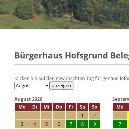
Bürgerhaus Hofsgrund Bel
Klicken Sie auf den gewünschten Tag für genaue Info
August 2026
Septem
Mo
Di
Mi
Do
Fr
Sa
So
Mo
1
2
3
4
5
6
7
8
9
7