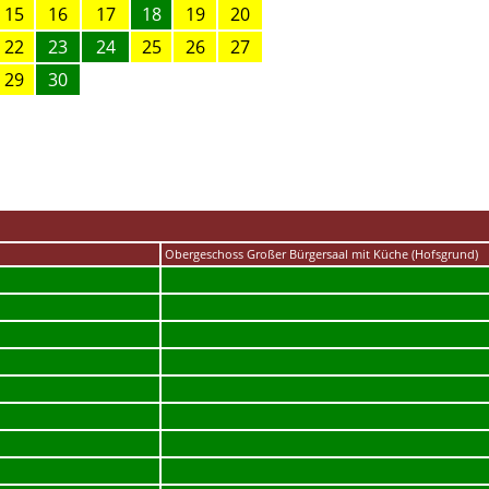
15
16
17
18
19
20
22
23
24
25
26
27
29
30
Obergeschoss Großer Bürgersaal mit Küche (Hofsgrund)