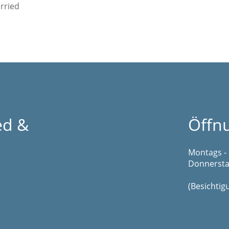
rried
ed &
Öffn
Montags - 
Donnerstag
(Besichti