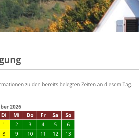
egung
rmationen zu den bereits belegten Zeiten an diesem Tag.
ber 2026
Di
Mi
Do
Fr
Sa
So
1
2
3
4
5
6
8
9
10
11
12
13