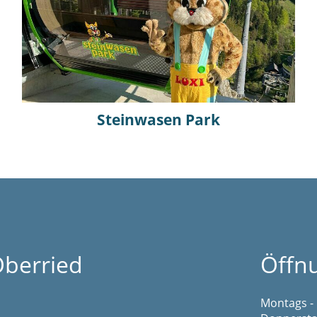
Steinwasen Park
berried
Öffn
Montags - 