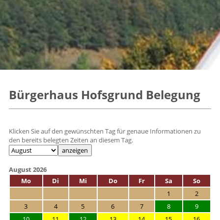
Bürgerhaus Hofsgrund Belegung
Klicken Sie auf den gewünschten Tag für genaue Informationen zu
den bereits belegten Zeiten an diesem Tag.
August 2026
Mo
Di
Mi
Do
Fr
Sa
So
1
2
3
4
5
6
7
8
9
10
11
12
13
14
15
16