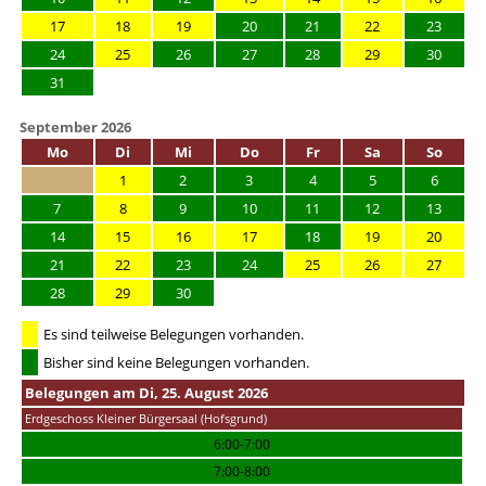
17
18
19
20
21
22
23
24
25
26
27
28
29
30
31
September 2026
Mo
Di
Mi
Do
Fr
Sa
So
1
2
3
4
5
6
7
8
9
10
11
12
13
14
15
16
17
18
19
20
21
22
23
24
25
26
27
28
29
30
Es sind teilweise Belegungen vorhanden.
Bisher sind keine Belegungen vorhanden.
Belegungen am Di, 25. August 2026
Erdgeschoss Kleiner Bürgersaal (Hofsgrund)
6:00-7:00
7:00-8:00