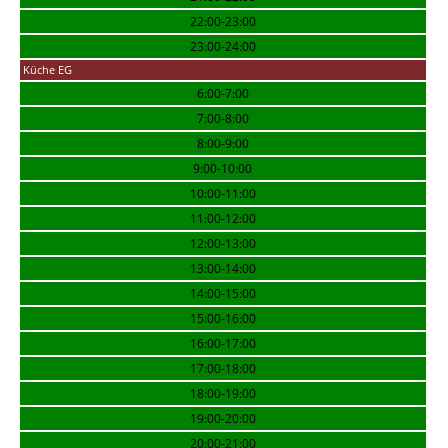
22:00-23:00
23:00-24:00
Küche EG
6:00-7:00
7:00-8:00
8:00-9:00
9:00-10:00
10:00-11:00
11:00-12:00
12:00-13:00
13:00-14:00
14:00-15:00
15:00-16:00
16:00-17:00
17:00-18:00
18:00-19:00
19:00-20:00
20:00-21:00