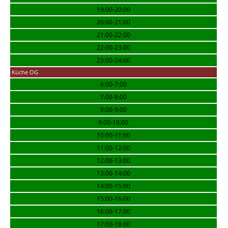
19:00-20:00
20:00-21:00
21:00-22:00
22:00-23:00
23:00-24:00
Küche OG
6:00-7:00
7:00-8:00
8:00-9:00
9:00-10:00
10:00-11:00
11:00-12:00
12:00-13:00
13:00-14:00
14:00-15:00
15:00-16:00
16:00-17:00
17:00-18:00