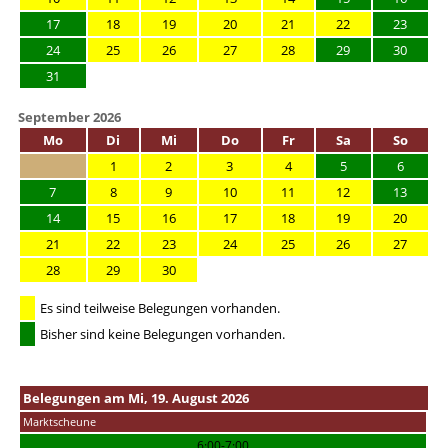
17
18
19
20
21
22
23
24
25
26
27
28
29
30
31
September 2026
Mo
Di
Mi
Do
Fr
Sa
So
1
2
3
4
5
6
7
8
9
10
11
12
13
14
15
16
17
18
19
20
21
22
23
24
25
26
27
28
29
30
Es sind teilweise Belegungen vorhanden.
Bisher sind keine Belegungen vorhanden.
Belegungen am Mi, 19. August 2026
Marktscheune
6:00-7:00