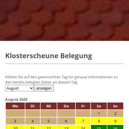
Klosterscheune Belegung
Klicken Sie auf den gewünschten Tag für genaue Informationen zu
den bereits belegten Zeiten an diesem Tag.
August 2026
Mo
Di
Mi
Do
Fr
Sa
So
1
2
3
4
5
6
7
8
9
10
11
12
13
14
15
16