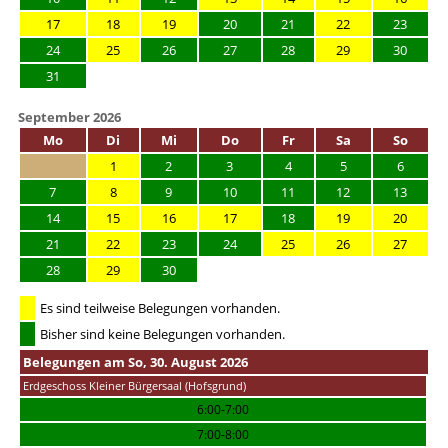
17
18
19
20
21
22
23
24
25
26
27
28
29
30
31
September 2026
Mo
Di
Mi
Do
Fr
Sa
So
1
2
3
4
5
6
7
8
9
10
11
12
13
14
15
16
17
18
19
20
21
22
23
24
25
26
27
28
29
30
Es sind teilweise Belegungen vorhanden.
Bisher sind keine Belegungen vorhanden.
Belegungen am So, 30. August 2026
Erdgeschoss Kleiner Bürgersaal (Hofsgrund)
6:00-7:00
7:00-8:00