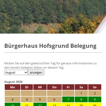
Bürgerhaus Hofsgrund Belegung
Klicken Sie auf den gewünschten Tag für genaue Informationen zu
den bereits belegten Zeiten an diesem Tag.
August 2026
Mo
Di
Mi
Do
Fr
Sa
So
1
2
3
4
5
6
7
8
9
10
11
12
13
14
15
16