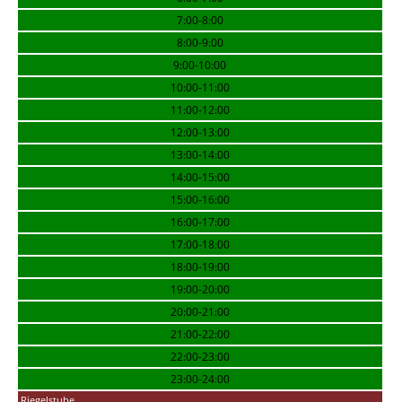
7:00-8:00
8:00-9:00
9:00-10:00
10:00-11:00
11:00-12:00
12:00-13:00
13:00-14:00
14:00-15:00
15:00-16:00
16:00-17:00
17:00-18:00
18:00-19:00
19:00-20:00
20:00-21:00
21:00-22:00
22:00-23:00
23:00-24:00
Riegelstube