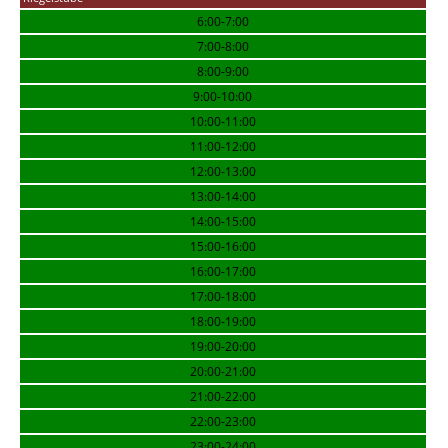
6:00-7:00
7:00-8:00
8:00-9:00
9:00-10:00
10:00-11:00
11:00-12:00
12:00-13:00
13:00-14:00
14:00-15:00
15:00-16:00
16:00-17:00
17:00-18:00
18:00-19:00
19:00-20:00
20:00-21:00
21:00-22:00
22:00-23:00
23:00-24:00