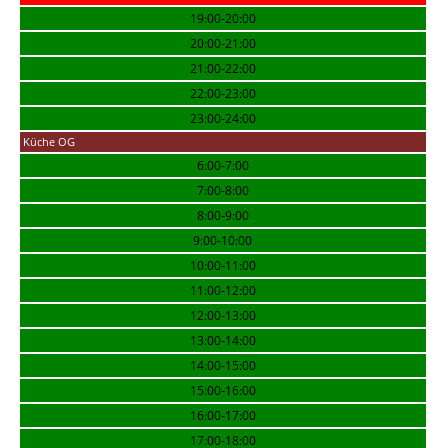
19:00-20:00
20:00-21:00
21:00-22:00
22:00-23:00
23:00-24:00
Küche OG
6:00-7:00
7:00-8:00
8:00-9:00
9:00-10:00
10:00-11:00
11:00-12:00
12:00-13:00
13:00-14:00
14:00-15:00
15:00-16:00
16:00-17:00
17:00-18:00