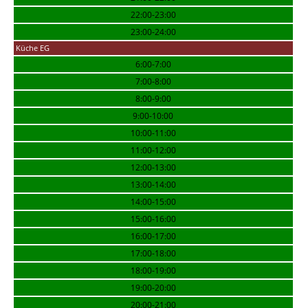
22:00-23:00
23:00-24:00
Küche EG
6:00-7:00
7:00-8:00
8:00-9:00
9:00-10:00
10:00-11:00
11:00-12:00
12:00-13:00
13:00-14:00
14:00-15:00
15:00-16:00
16:00-17:00
17:00-18:00
18:00-19:00
19:00-20:00
20:00-21:00