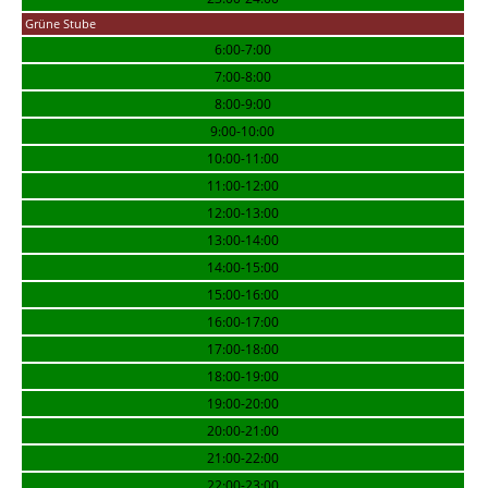
Grüne Stube
6:00-7:00
7:00-8:00
8:00-9:00
9:00-10:00
10:00-11:00
11:00-12:00
12:00-13:00
13:00-14:00
14:00-15:00
15:00-16:00
16:00-17:00
17:00-18:00
18:00-19:00
19:00-20:00
20:00-21:00
21:00-22:00
22:00-23:00