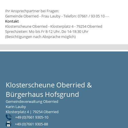
Ihr Ansprechpartner bei Fragen:
Gemeinde Oberried - Frau Lauby - Telefon: 07661 / 93 05 10 -
-
Kontakt
Klosterscheune Oberried - Klosterplatz 4 - 79254 Oberried
Sprechzeiten: Mo bis Fr 8-12 Uhr, Do 14-18:30 Uhr
(Besichtigungen nach Absprache möglich)
Klosterscheune Oberried &
Bürgerhaus Hofsgrund
Gemeindeverwaltung Oberried
Karin Lauby
Klosterplatz 4 | 79254 Oberried
+49 (0)7661 9305-10
+49 (0)7661 9305-88