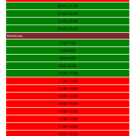
20:00-21:00
21:00-22:00
22:00-23:00
23:00-24:00
Ratsstube
6:00-7:00
7:00-8:00
8:00-9:00
9:00-10:00
10:00-11:00
11:00-12:00
12:00-13:00
13:00-14:00
14:00-15:00
15:00-16:00
16:00-17:00
17:00-18:00
18:00-19:00