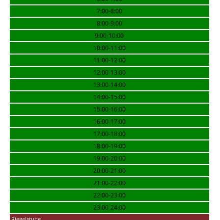
7:00-8:00
8:00-9:00
9:00-10:00
10:00-11:00
11:00-12:00
12:00-13:00
13:00-14:00
14:00-15:00
15:00-16:00
16:00-17:00
17:00-18:00
18:00-19:00
19:00-20:00
20:00-21:00
21:00-22:00
22:00-23:00
23:00-24:00
Riegelstube