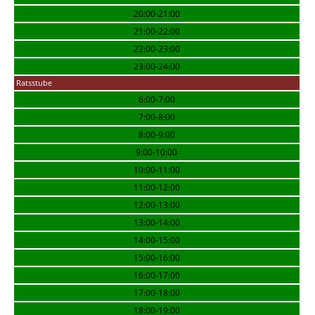
20:00-21:00
21:00-22:00
22:00-23:00
23:00-24:00
Ratsstube
6:00-7:00
7:00-8:00
8:00-9:00
9:00-10:00
10:00-11:00
11:00-12:00
12:00-13:00
13:00-14:00
14:00-15:00
15:00-16:00
16:00-17:00
17:00-18:00
18:00-19:00