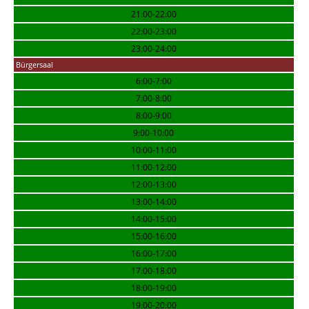
21:00-22:00
22:00-23:00
23:00-24:00
Bürgersaal
6:00-7:00
7:00-8:00
8:00-9:00
9:00-10:00
10:00-11:00
11:00-12:00
12:00-13:00
13:00-14:00
14:00-15:00
15:00-16:00
16:00-17:00
17:00-18:00
18:00-19:00
19:00-20:00