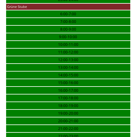
Grüne Stube
6:00-7:00
7:00-8:00
8:00-9:00
9:00-10:00
10:00-11:00
11:00-12:00
12:00-13:00
13:00-14:00
14:00-15:00
15:00-16:00
16:00-17:00
17:00-18:00
18:00-19:00
19:00-20:00
20:00-21:00
21:00-22:00
22:00-23:00