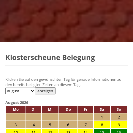
Klosterscheune Belegung
Klicken Sie auf den gewünschten Tag für genaue Informationen zu
den bereits belegten Zeiten an diesem Tag.
August 2026
Mo
Di
Mi
Do
Fr
Sa
So
1
2
3
4
5
6
7
8
9
10
11
12
13
14
15
16