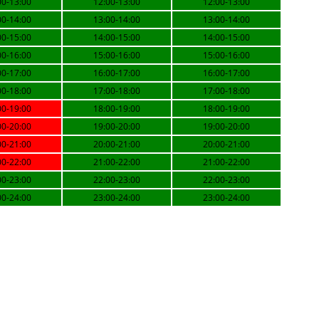
00-13:00
12:00-13:00
12:00-13:00
00-14:00
13:00-14:00
13:00-14:00
00-15:00
14:00-15:00
14:00-15:00
00-16:00
15:00-16:00
15:00-16:00
00-17:00
16:00-17:00
16:00-17:00
00-18:00
17:00-18:00
17:00-18:00
00-19:00
18:00-19:00
18:00-19:00
00-20:00
19:00-20:00
19:00-20:00
00-21:00
20:00-21:00
20:00-21:00
00-22:00
21:00-22:00
21:00-22:00
00-23:00
22:00-23:00
22:00-23:00
00-24:00
23:00-24:00
23:00-24:00