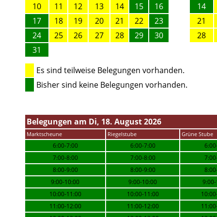
10
11
12
13
14
15
16
14
17
18
19
20
21
22
23
21
24
25
26
27
28
29
30
28
31
Es sind teilweise Belegungen vorhanden.
Bisher sind keine Belegungen vorhanden.
Belegungen am Di, 18. August 2026
Marktscheune
Riegelstube
Grüne Stube
6:00-7:00
6:00-7:00
6:00
7:00-8:00
7:00-8:00
7:00
8:00-9:00
8:00-9:00
8:00
9:00-10:00
9:00-10:00
9:00-
10:00-11:00
10:00-11:00
10:00
11:00-12:00
11:00-12:00
11:00