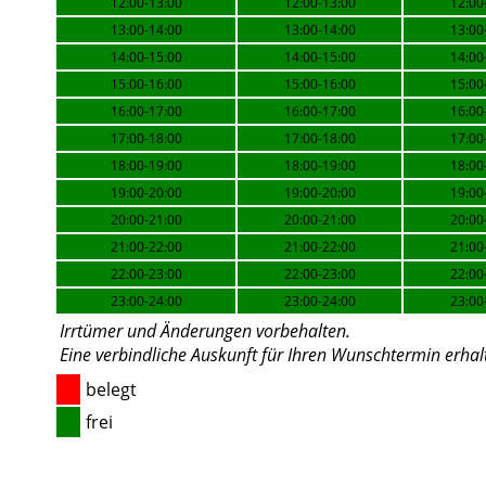
12:00-13:00
12:00-13:00
12:00
13:00-14:00
13:00-14:00
13:00
14:00-15:00
14:00-15:00
14:00
15:00-16:00
15:00-16:00
15:00
16:00-17:00
16:00-17:00
16:00
17:00-18:00
17:00-18:00
17:00
18:00-19:00
18:00-19:00
18:00
19:00-20:00
19:00-20:00
19:00
20:00-21:00
20:00-21:00
20:00
21:00-22:00
21:00-22:00
21:00
22:00-23:00
22:00-23:00
22:00
23:00-24:00
23:00-24:00
23:00
Irrtümer und Änderungen vorbehalten.
Eine verbindliche Auskunft für Ihren Wunschtermin erhal
belegt
frei