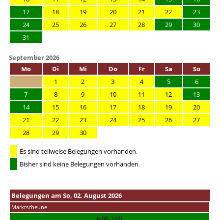
17
18
19
20
21
22
23
24
25
26
27
28
29
30
31
September 2026
Mo
Di
Mi
Do
Fr
Sa
So
1
2
3
4
5
6
7
8
9
10
11
12
13
14
15
16
17
18
19
20
21
22
23
24
25
26
27
28
29
30
Es sind teilweise Belegungen vorhanden.
Bisher sind keine Belegungen vorhanden.
Belegungen am So, 02. August 2026
Marktscheune
6:00-7:00