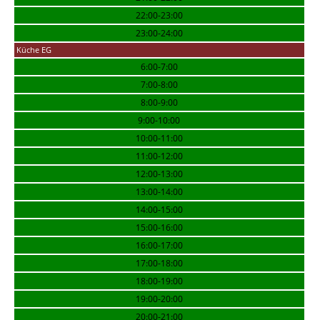
22:00-23:00
23:00-24:00
Küche EG
6:00-7:00
7:00-8:00
8:00-9:00
9:00-10:00
10:00-11:00
11:00-12:00
12:00-13:00
13:00-14:00
14:00-15:00
15:00-16:00
16:00-17:00
17:00-18:00
18:00-19:00
19:00-20:00
20:00-21:00