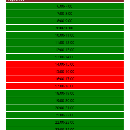
6:00-7:00
7:00-8:00
8:00-9:00
9:00-10:00
10:00-11:00
11:00-12:00
12:00-13:00
13:00-14:00
14:00-15:00
15:00-16:00
16:00-17:00
17:00-18:00
18:00-19:00
19:00-20:00
20:00-21:00
21:00-22:00
22:00-23:00
23:00-24:00