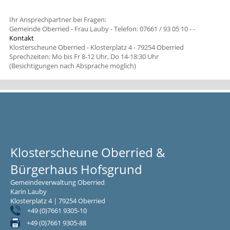
Ihr Ansprechpartner bei Fragen:
Gemeinde Oberried - Frau Lauby - Telefon: 07661 / 93 05 10 -
-
Kontakt
Klosterscheune Oberried - Klosterplatz 4 - 79254 Oberried
Sprechzeiten: Mo bis Fr 8-12 Uhr, Do 14-18:30 Uhr
(Besichtigungen nach Absprache möglich)
Klosterscheune Oberried &
Bürgerhaus Hofsgrund
Gemeindeverwaltung Oberried
Karin Lauby
Klosterplatz 4 | 79254 Oberried
+49 (0)7661 9305-10
+49 (0)7661 9305-88