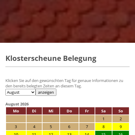
Klosterscheune Belegung
Klicken Sie auf den gewünschten Tag für genaue Informationen zu
den bereits belegten Zeiten an diesem Tag.
August 2026
Mo
Di
Mi
Do
Fr
Sa
So
1
2
3
4
5
6
7
8
9
10
11
12
13
14
15
16