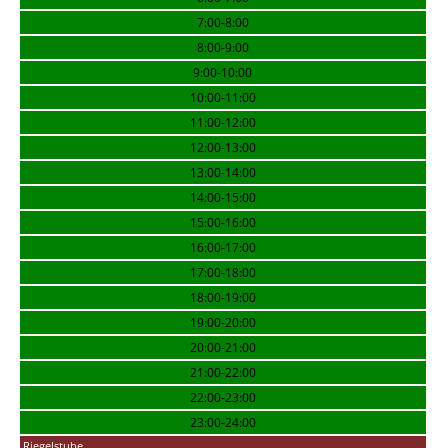
7:00-8:00
8:00-9:00
9:00-10:00
10:00-11:00
11:00-12:00
12:00-13:00
13:00-14:00
14:00-15:00
15:00-16:00
16:00-17:00
17:00-18:00
18:00-19:00
19:00-20:00
20:00-21:00
21:00-22:00
22:00-23:00
23:00-24:00
Riegelstube