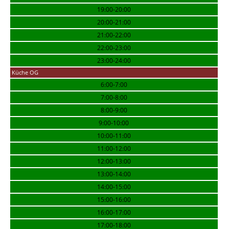
19:00-20:00
20:00-21:00
21:00-22:00
22:00-23:00
23:00-24:00
Küche OG
6:00-7:00
7:00-8:00
8:00-9:00
9:00-10:00
10:00-11:00
11:00-12:00
12:00-13:00
13:00-14:00
14:00-15:00
15:00-16:00
16:00-17:00
17:00-18:00