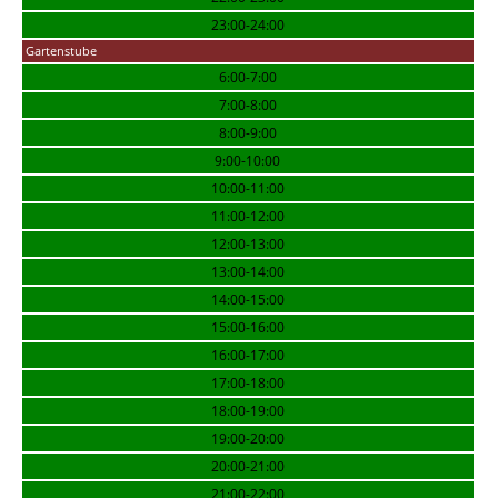
23:00-24:00
Gartenstube
6:00-7:00
7:00-8:00
8:00-9:00
9:00-10:00
10:00-11:00
11:00-12:00
12:00-13:00
13:00-14:00
14:00-15:00
15:00-16:00
16:00-17:00
17:00-18:00
18:00-19:00
19:00-20:00
20:00-21:00
21:00-22:00