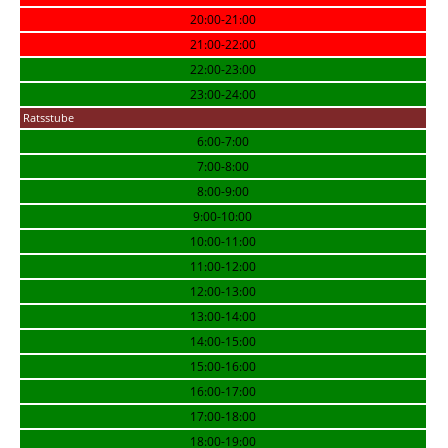
20:00-21:00
21:00-22:00
22:00-23:00
23:00-24:00
Ratsstube
6:00-7:00
7:00-8:00
8:00-9:00
9:00-10:00
10:00-11:00
11:00-12:00
12:00-13:00
13:00-14:00
14:00-15:00
15:00-16:00
16:00-17:00
17:00-18:00
18:00-19:00