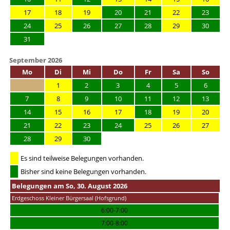
17
18
19
20
21
22
23
24
25
26
27
28
29
30
31
September 2026
Mo
Di
Mi
Do
Fr
Sa
So
1
2
3
4
5
6
7
8
9
10
11
12
13
14
15
16
17
18
19
20
21
22
23
24
25
26
27
28
29
30
Es sind teilweise Belegungen vorhanden.
Bisher sind keine Belegungen vorhanden.
Belegungen am So, 30. August 2026
Erdgeschoss Kleiner Bürgersaal (Hofsgrund)
6:00-7:00
7:00-8:00