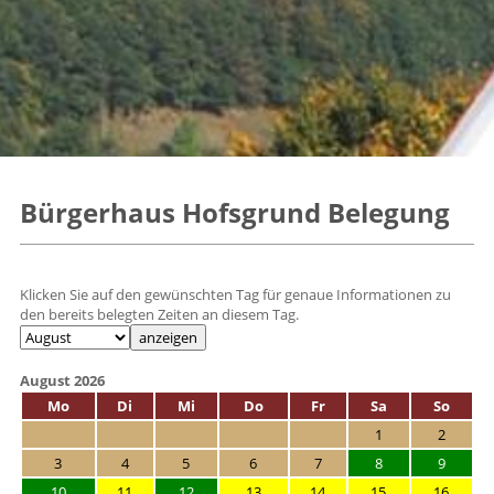
Bürgerhaus Hofsgrund Belegung
Klicken Sie auf den gewünschten Tag für genaue Informationen zu
den bereits belegten Zeiten an diesem Tag.
August 2026
Mo
Di
Mi
Do
Fr
Sa
So
1
2
3
4
5
6
7
8
9
10
11
12
13
14
15
16