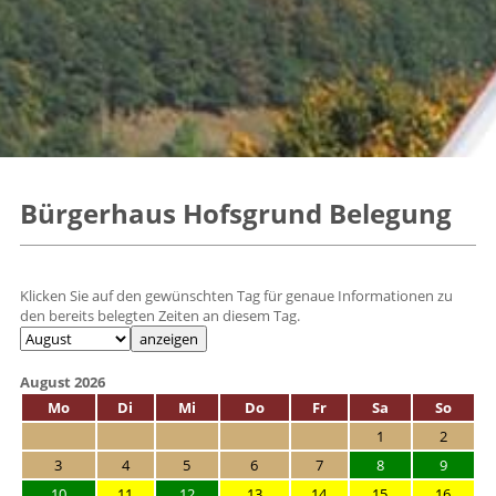
Bürgerhaus Hofsgrund Belegung
Klicken Sie auf den gewünschten Tag für genaue Informationen zu
den bereits belegten Zeiten an diesem Tag.
August 2026
Mo
Di
Mi
Do
Fr
Sa
So
1
2
3
4
5
6
7
8
9
10
11
12
13
14
15
16