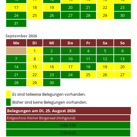
17
18
19
20
21
22
23
24
25
26
27
28
29
30
31
September 2026
Mo
Di
Mi
Do
Fr
Sa
So
1
2
3
4
5
6
7
8
9
10
11
12
13
14
15
16
17
18
19
20
21
22
23
24
25
26
27
28
29
30
Es sind teilweise Belegungen vorhanden.
Bisher sind keine Belegungen vorhanden.
Belegungen am Di, 25. August 2026
Erdgeschoss Kleiner Bürgersaal (Hofsgrund)
6:00-7:00
7:00-8:00