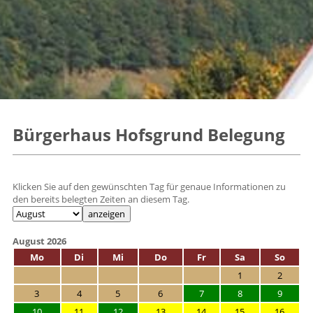
Bürgerhaus Hofsgrund Belegung
Klicken Sie auf den gewünschten Tag für genaue Informationen zu
den bereits belegten Zeiten an diesem Tag.
August 2026
Mo
Di
Mi
Do
Fr
Sa
So
1
2
3
4
5
6
7
8
9
10
11
12
13
14
15
16