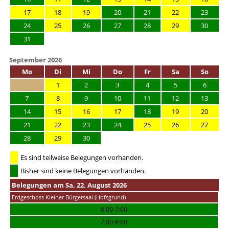
17
18
19
20
21
22
23
24
25
26
27
28
29
30
31
September 2026
Mo
Di
Mi
Do
Fr
Sa
So
1
2
3
4
5
6
7
8
9
10
11
12
13
14
15
16
17
18
19
20
21
22
23
24
25
26
27
28
29
30
Es sind teilweise Belegungen vorhanden.
Bisher sind keine Belegungen vorhanden.
Belegungen am Sa, 22. August 2026
Erdgeschoss Kleiner Bürgersaal (Hofsgrund)
6:00-7:00
7:00-8:00