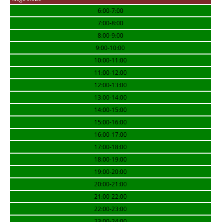
6:00-7:00
7:00-8:00
8:00-9:00
9:00-10:00
10:00-11:00
11:00-12:00
12:00-13:00
13:00-14:00
14:00-15:00
15:00-16:00
16:00-17:00
17:00-18:00
18:00-19:00
19:00-20:00
20:00-21:00
21:00-22:00
22:00-23:00
23:00-24:00