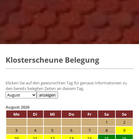
Klosterscheune Belegung
Klicken Sie auf den gewünschten Tag für genaue Informationen zu
den bereits belegten Zeiten an diesem Tag.
August 2026
Mo
Di
Mi
Do
Fr
Sa
So
1
2
3
4
5
6
7
8
9
10
11
12
13
14
15
16