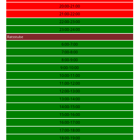
20:00-21:00
21:00-22:00
22:00-23:00
23:00-24:00
Ratsstube
6:00-7:00
7:00-8:00
8:00-9:00
9:00-10:00
10:00-11:00
11:00-12:00
12:00-13:00
13:00-14:00
14:00-15:00
15:00-16:00
16:00-17:00
17:00-18:00
18:00-19:00