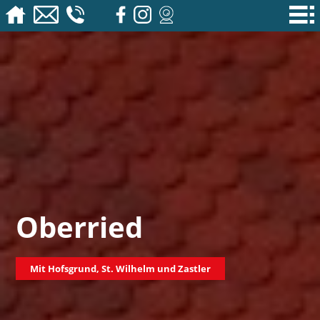
Oberried
Mit Hofsgrund, St. Wilhelm und Zastler