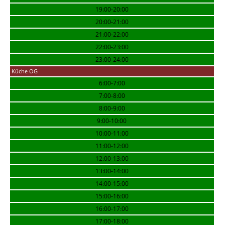
19:00-20:00
20:00-21:00
21:00-22:00
22:00-23:00
23:00-24:00
Küche OG
6:00-7:00
7:00-8:00
8:00-9:00
9:00-10:00
10:00-11:00
11:00-12:00
12:00-13:00
13:00-14:00
14:00-15:00
15:00-16:00
16:00-17:00
17:00-18:00