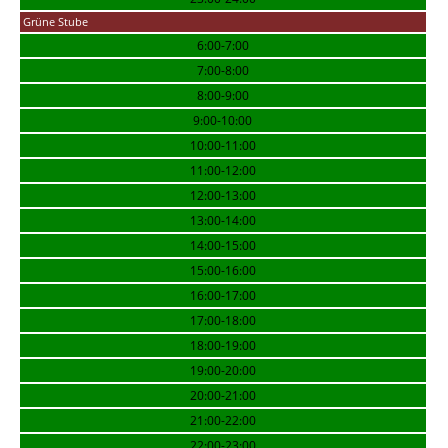
Grüne Stube
6:00-7:00
7:00-8:00
8:00-9:00
9:00-10:00
10:00-11:00
11:00-12:00
12:00-13:00
13:00-14:00
14:00-15:00
15:00-16:00
16:00-17:00
17:00-18:00
18:00-19:00
19:00-20:00
20:00-21:00
21:00-22:00
22:00-23:00