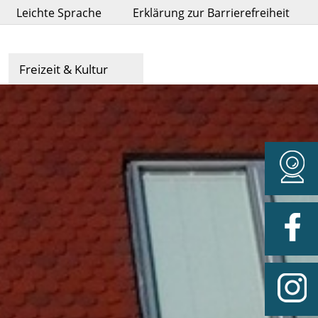
Leichte Sprache
Erklärung zur Barrierefreiheit
Freizeit & Kultur