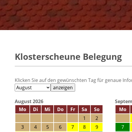
Klosterscheune Belegung
Klicken Sie auf den gewünschten Tag für genaue Info
August 2026
Septem
Mo
Di
Mi
Do
Fr
Sa
So
Mo
1
2
3
4
5
6
7
8
9
7