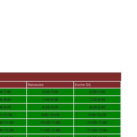
Ratsstube
Küche OG
00-7:00
6:00-7:00
6:00-7:00
00-8:00
7:00-8:00
7:00-8:00
00-9:00
8:00-9:00
8:00-9:00
0-10:00
9:00-10:00
9:00-10:00
00-11:00
10:00-11:00
10:00-11:00
00-12:00
11:00-12:00
11:00-12:00