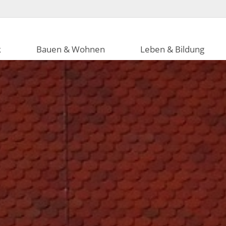
k
Bauen & Wohnen
Leben & Bildung