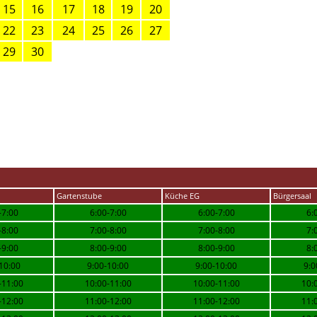
15
16
17
18
19
20
22
23
24
25
26
27
29
30
Gartenstube
Küche EG
Bürgersaal
-7:00
6:00-7:00
6:00-7:00
6:
-8:00
7:00-8:00
7:00-8:00
7:
-9:00
8:00-9:00
8:00-9:00
8:
10:00
9:00-10:00
9:00-10:00
9:0
-11:00
10:00-11:00
10:00-11:00
10:
-12:00
11:00-12:00
11:00-12:00
11: