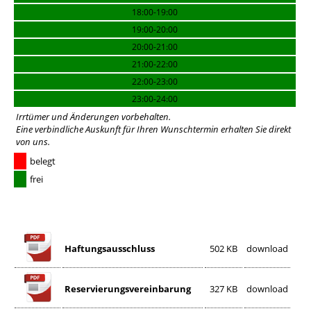
18:00-19:00
19:00-20:00
20:00-21:00
21:00-22:00
22:00-23:00
23:00-24:00
Irrtümer und Änderungen vorbehalten.
Eine verbindliche Auskunft für Ihren Wunschtermin erhalten Sie
direkt
von uns
.
belegt
frei
Haftungsausschluss
502 KB
download
Reservierungsvereinbarung
327 KB
download