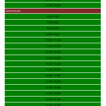
23:00-24:00
Gartenstube
6:00-7:00
7:00-8:00
8:00-9:00
9:00-10:00
10:00-11:00
11:00-12:00
12:00-13:00
13:00-14:00
14:00-15:00
15:00-16:00
16:00-17:00
17:00-18:00
18:00-19:00
19:00-20:00
20:00-21:00
21:00-22:00