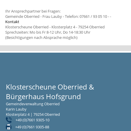
Ihr Ansprechpartner bei Fragen:
Gemeinde Oberried - Frau Lauby - Telefon: 07661 / 93 05 10 -
-
Kontakt
Klosterscheune Oberried - Klosterplatz 4 - 79254 Oberried
Sprechzeiten: Mo bis Fr 8-12 Uhr, Do 14-18:30 Uhr
(Besichtigungen nach Absprache möglich)
Klosterscheune Oberried &
Bürgerhaus Hofsgrund
Gemeindeverwaltung Oberried
Karin Lauby
Klosterplatz 4 | 79254 Oberried
+49 (0)7661 9305-10
+49 (0)7661 9305-88